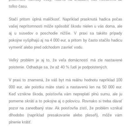
toľko času.
Stačí pritom úplná maličkosť. Napríklad prasknutá hadica počas
vašej neprítomnosti môže spôsobiť škodu nielen u vás doma, ale
aj u susedov o poschodie nižšie. V praxi sa takéto prípady
pokojne vyšplhajú aj na 4 000 eur, a pritom by často stačilo hadicu
vymeniť alebo pred odchodom zavrieť vodu.
Veľký problém je aj to, že veľa domácností má zle nastavené
poistenie. Odhaduje sa, že až 40 % ľudí je podpoistených.
V praxi to znamená, že váš byt má reálnu hodnotu napríklad 100
000 eur, ale poistku máte starú a nastavenú len na 50 000 eur.
Keď vznikne škoda, poisťovňa vám nepreplatí plnú sumu, ale ju
pomerne skráti a to pokojne aj o polovicu. Rovnako si treba dávať
pozor na zanedbaný stav. Ak poisťovňa zistí, že problém vznikal
dlhodobo (napríklad presakovanie alebo pleseň), môže vám
plnenie krátiť.