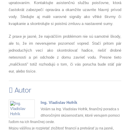
upratovaním. Kontaktujte asistenčnú službu poisťovne, ktorá
častokrát zabezpečí opravára a okamžite uzavrite hlavný prívod
vody. Sledujte aj malé varovné signály ako vlhké škvrny či
kvapkanie a skontrolujte si poistnú zmluvu a nastavené sumy.
Z praxe je jasné, že najväčším problémom nie sú samotné škody,
ale to, že im nevenujeme pozornosť vopred. Stačí pritom pár
jednoduchých vecí ako skontrolovať hadice, riešiť drobné
netesnosti a pri odchode z domu zavrieť vodu. Presne tieto
„maličkosti“ totiž rozhodujú o tom, či vás porucha bude stáť pár
eur, alebo tisíce.
Autor
Ing. Vladislav Hofrík
Volám sa Ing. Vladislav Hofrík, finančný poradca s
dlhoročnými skúsenosťami, ktoré venujem pomoci
ľuďom na ich finančnej ceste.
Mojou vášňou je rozpletať zložitosť financií a pretvárať ju na jasné,