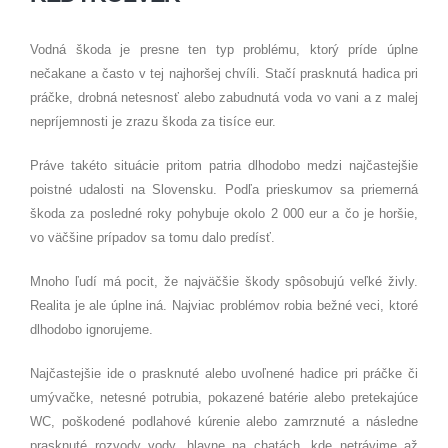
Vodná škoda je presne ten typ problému, ktorý príde úplne
nečakane a často v tej najhoršej chvíli. Stačí prasknutá hadica pri
práčke, drobná netesnosť alebo zabudnutá voda vo vani a z malej
nepríjemnosti je zrazu škoda za tisíce eur.
Práve takéto situácie pritom patria dlhodobo medzi najčastejšie
poistné udalosti na Slovensku. Podľa prieskumov sa priemerná
škoda za posledné roky pohybuje okolo 2 000 eur a čo je horšie,
vo väčšine prípadov sa tomu dalo predísť.
Mnoho ľudí má pocit, že najväčšie škody spôsobujú veľké živly.
Realita je ale úplne iná. Najviac problémov robia bežné veci, ktoré
dlhodobo ignorujeme.
Najčastejšie ide o prasknuté alebo uvoľnené hadice pri práčke či
umývačke, netesné potrubia, pokazené batérie alebo pretekajúce
WC, poškodené podlahové kúrenie alebo zamrznuté a následne
prasknuté rozvody vody, hlavne na chatách, kde netrávime až