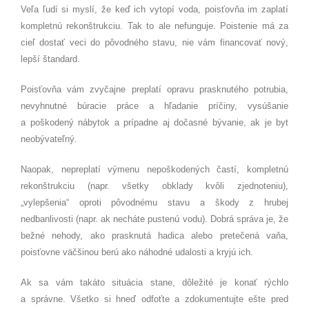
Veľa ľudí si myslí, že keď ich vytopí voda, poisťovňa im zaplatí
kompletnú rekonštrukciu. Tak to ale nefunguje. Poistenie má za
cieľ dostať veci do pôvodného stavu, nie vám financovať nový,
lepší štandard.
Poisťovňa vám zvyčajne preplatí opravu prasknutého potrubia,
nevyhnutné búracie práce a hľadanie príčiny, vysúšanie
a poškodený nábytok a prípadne aj dočasné bývanie, ak je byt
neobývateľný.
Naopak, nepreplatí výmenu nepoškodených častí, kompletnú
rekonštrukciu (napr. všetky obklady kvôli zjednoteniu),
„vylepšenia“ oproti pôvodnému stavu a škody z hrubej
nedbanlivosti (napr. ak necháte pustenú vodu). Dobrá správa je, že
bežné nehody, ako prasknutá hadica alebo pretečená vaňa,
poisťovne väčšinou berú ako náhodné udalosti a kryjú ich.
Ak sa vám takáto situácia stane, dôležité je konať rýchlo
a správne. Všetko si hneď odfoťte a zdokumentujte ešte pred