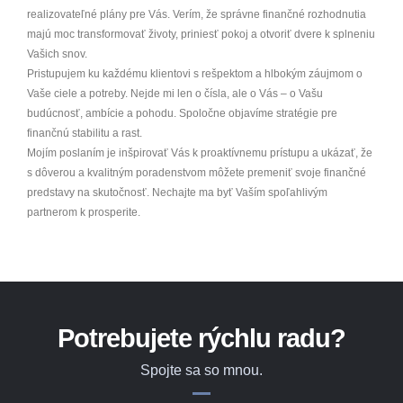
realizovateľné plány pre Vás. Verím, že správne finančné rozhodnutia
majú moc transformovať životy, priniesť pokoj a otvoriť dvere k splneniu
Vašich snov.
Pristupujem ku každému klientovi s rešpektom a hlbokým záujmom o
Vaše ciele a potreby. Nejde mi len o čísla, ale o Vás – o Vašu
budúcnosť, ambície a pohodu. Spoločne objavíme stratégie pre
finančnú stabilitu a rast.
Mojím poslaním je inšpirovať Vás k proaktívnemu prístupu a ukázať, že
s dôverou a kvalitným poradenstvom môžete premeniť svoje finančné
predstavy na skutočnosť. Nechajte ma byť Vaším spoľahlivým
partnerom k prosperite.
Potrebujete rýchlu radu?
Spojte sa so mnou.