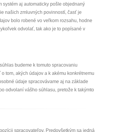
m systém aj automaticky pošle objednaný
ie našich zmluvných povinností, časť je
údajov bolo robené vo veľkom rozsahu, hodne
koľvek odvolať, tak ako je to popísané v
š súhlas budeme k tomuto spracovaniu
ať o tom, akých údajov a k akému konkrétnemu
 osobné údaje spracovávame aj na základe
po odvolaní vášho súhlasu, pretože k takýmto
pozícii spracovateľov. Predovšetkým sa jedná