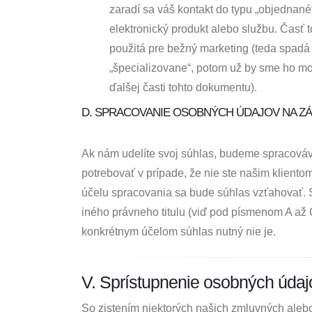
zaradí sa váš kontakt do typu „objednan
elektronický produkt alebo službu. Časť 
použitá pre bežný marketing (teda spadá
„špecializovane“, potom už by sme ho moh
ďalšej časti tohto dokumentu).
D. SPRACOVANIE OSOBNÝCH ÚDAJOV NA Z
Ak nám udelíte svoj súhlas, budeme spracováv
potrebovať v prípade, že nie ste našim klient
účelu spracovania sa bude súhlas vzťahovať. 
iného právneho titulu (viď pod písmenom A až 
konkrétnym účelom súhlas nutný nie je.
V. Sprístupnenie osobných úda
So zistením niektorých našich zmluvných aleb