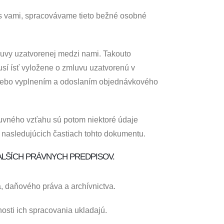
 s vami, spracovávame tieto bežné osobné
luvy uzatvorenej medzi nami. Takouto
sí ísť vyložene o zmluvu uzatvorenú v
y alebo vyplnením a odoslaním objednávkového
uvného vzťahu sú potom niektoré údaje
 nasledujúcich častiach tohto dokumentu.
ALŠÍCH PRÁVNYCH PREDPISOV.
a, daňového práva a archívnictva.
osti ich spracovania ukladajú.