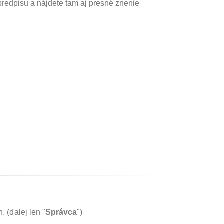
predpisu a nájdete tam aj presné znenie
 (ďalej len "
Správca
")