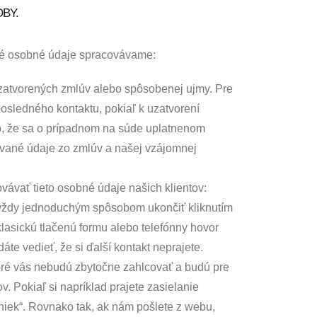
BY.
oré osobné údaje spracovávame:
zatvorených zmlúv alebo spôsobenej ujmy. Pre
sledného kontaktu, pokiaľ k uzatvorení
o, že sa o prípadnom na súde uplatnenom
ávané údaje zo zmlúv a našej vzájomnej
ávať tieto osobné údaje našich klientov:
e vždy jednoduchým spôsobom ukončiť kliknutím
lasickú tlačenú formu alebo telefónny hovor
te vedieť, že si ďalší kontakt neprajete.
oré vás nebudú zbytočne zahlcovať a budú pre
Pokiaľ si napríklad prajete zasielanie
iniek“. Rovnako tak, ak nám pošlete z webu,