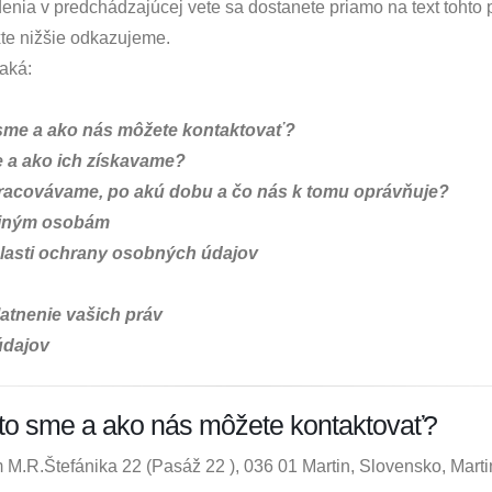
enia v predchádzajúcej vete sa dostanete priamo na text tohto 
xte nižšie odkazujeme.
aká:
sme a ako nás môžete kontaktovať?
 a ako ich získavame?
acovávame, po akú dobu a čo nás k tomu oprávňuje?
 iným osobám
blasti ochrany osobných údajov
latnenie vašich práv
údajov
kto sme a ako nás môžete kontaktovať?
 M.R.Štefánika 22 (Pasáž 22 ), 036 01 Martin, Slovensko, Martin.