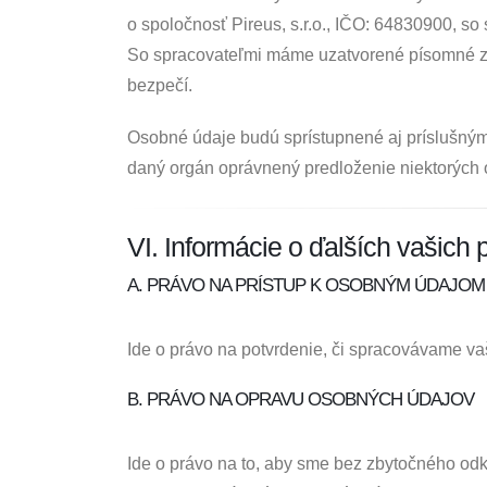
o spoločnosť Pireus, s.r.o., IČO: 64830900, so
So spracovateľmi máme uzatvorené písomné zmlu
bezpečí.
Osobné údaje budú sprístupnené aj príslušným 
daný orgán oprávnený predloženie niektorých
VI. Informácie o ďalších vašich
A. PRÁVO NA PRÍSTUP K OSOBNÝM ÚDAJOM
Ide o právo na potvrdenie, či spracovávame va
B. PRÁVO NA OPRAVU OSOBNÝCH ÚDAJOV
Ide o právo na to, aby sme bez zbytočného odk