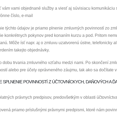
ť vám vami objednané služby a viesť aj súvisiacu komunikáciu
fónne číslo, e-mail
ie týchto údajov je priamo plnenie zmluvných povinností zo zm
ie konkrétnych pokynov pred konaním kurzu a pod. Pritom nemu
sanú. Môže ísť napr. aj o zmluvu uzatvorenú ústne, telefonick
rdením takejto objednávky.
 dobu trvania zmluvného vzťahu medzi nami. Po skončení zml
stí alebo pre účely oprávneného záujmu, tak ako sa dočítate v
 SPLNENIE POVINNOSTÍ Z ÚČTOVNÍCKYCH, DAŇOVÝCH A Ď
platných právnych predpisov, predovšetkým v oblasti účtovníctv
ovená priamo príslušnými právnymi predpismi, ktoré nám povinn