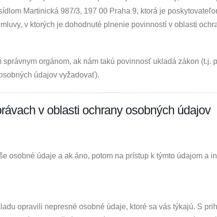
 sídlom Martinická 987/3, 197 00 Praha 9, ktorá je poskytovateľo
vy, v ktorých je dohodnuté plnenie povinností v oblasti ochra
správnym orgánom, ak nám takú povinnosť ukladá zákon (t.j. pre
 osobných údajov vyžadovať).
 právach v oblasti ochrany osobných údajov
še osobné údaje a ak áno, potom na prístup k týmto údajom a i
ladu opravili nepresné osobné údaje, ktoré sa vás týkajú. S pr