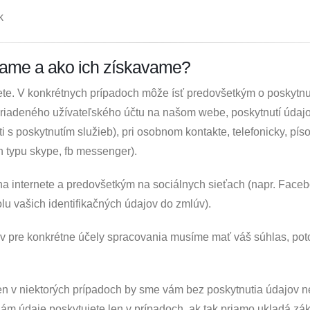
k
vame a ako ich získavame?
e. V konkrétnych prípadoch môže ísť predovšetkým o poskytnut
iadeného užívateľského účtu na našom webe, poskytnutí údajov
slosti s poskytnutím služieb), pri osobnom kontakte, telefonicky
h typu skype, fb messenger).
na internete a predovšetkým na sociálnych sieťach (napr. Faceb
olu vašich identifikačných údajov do zmlúv).
v pre konkrétne účely spracovania musíme mať váš súhlas, po
n v niektorých prípadoch by sme vám bez poskytnutia údajov ne
ám údaje poskytujete len v prípadoch, ak tak priamo ukladá zá