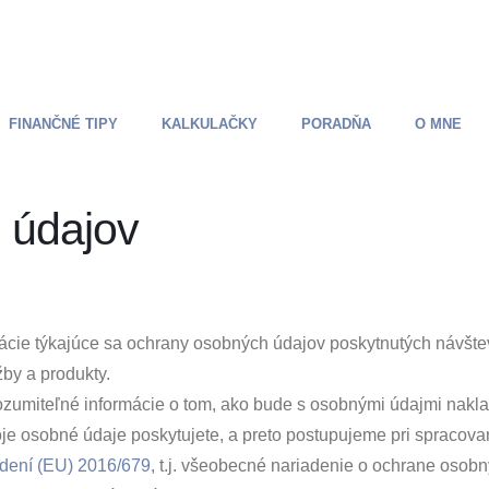
FINANČNÉ TIPY
KALKULAČKY
PORADŇA
O MNE
 údajov
cie týkajúce sa ochrany osobných údajov poskytnutých návštevn
by a produkty.
ozumiteľné informácie o tom, ako bude s osobnými údajmi nakl
oje osobné údaje poskytujete, a preto postupujeme pri spracova
dení (EU) 2016/679
, t.j. všeobecné nariadenie o ochrane osob