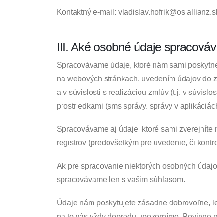
Kontaktný e-mail: vladislav.hofrik@os.allianz.s
III. Aké osobné údaje spracová
Spracovávame údaje, ktoré nám sami poskytnet
na webových stránkach, uvedením údajov do zr
a v súvislosti s realizáciou zmlúv (t.j. v súvi
prostriedkami (sms správy, správy v aplikáciác
Spracovávame aj údaje, ktoré sami zverejníte 
registrov (predovšetkým pre uvedenie, či kontr
Ak pre spracovanie niektorých osobných údajo
spracovávame len s vašim súhlasom.
Údaje nám poskytujete zásadne dobrovoľne, le
na to vás vždy dopredu upozorníme. Povinne n