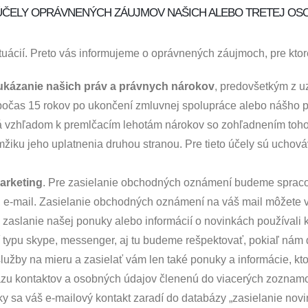
ÚČELY OPRÁVNENÝCH ZÁUJMOV NAŠICH ALEBO TRETEJ OSO
uácií. Preto vás informujeme o oprávnených záujmoch, pre kt
ukázanie našich práv a právnych nárokov
, predovšetkým z u
očas 15 rokov po ukončení zmluvnej spolupráce alebo nášho po
ná vzhľadom k premlčacím lehotám nárokov so zohľadnením toh
iku jeho uplatnenia druhou stranou. Pre tieto účely sú uchov
arketing
. Pre zasielanie obchodných oznámení budeme spracov
lo, e-mail. Zasielanie obchodných oznámení na váš mail môžet
zaslanie našej ponuky alebo informácií o novinkách používali k
 typu skype, messenger, aj tu budeme rešpektovať, pokiaľ nám dá
užby na mieru a zasielať vám len také ponuky a informácie, kt
 kontaktov a osobných údajov členenú do viacerých zoznamov. 
ky sa váš e-mailový kontakt zaradí do databázy „zasielanie nov