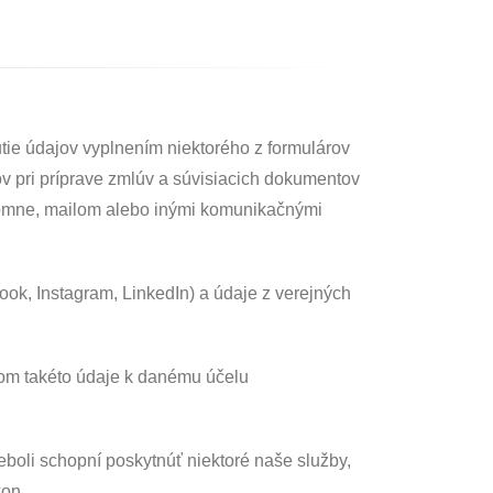
ie údajov vyplnením niektorého z formulárov
 pri príprave zmlúv a súvisiacich dokumentov
, písomne, mailom alebo inými komunikačnými
ook, Instagram, LinkedIn) a údaje z verejných
tom takéto údaje k danému účelu
boli schopní poskytnúť niektoré naše služby,
kon.