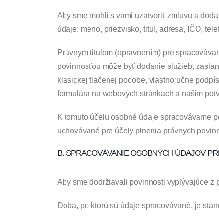
Aby sme mohli s vami uzatvoriť zmluvu a doda
údaje: meno, priezvisko, titul, adresa, IČO, tele
Právnym titulom (oprávnením) pre spracovávan
povinnosťou môže byť dodanie služieb, zaslan
klasickej tlačenej podobe, vlastnoručne podpí
formulára na webových stránkach a našim potv
K tomuto účelu osobné údaje spracovávame po
uchovávané pre účely plnenia právnych povinno
B. SPRACOVÁVANIE OSOBNÝCH ÚDAJOV PRE
Aby sme dodržiavali povinnosti vyplývajúce z 
Doba, po ktorú sú údaje spracovávané, je stan