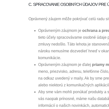
C. SPRACOVANIE OSOBNÝCH ÚDAJOV PRE 
Oprávnený záujem môže pokrývať celú radu sit
Oprávneným záujmom je
ochrana a pre
tieto účely spracovávame osobné údaje p
zmluvy nedošlo. Táto lehota je stanove
nároku nemusíme dozvedieť hneď v okamž
komunikácie.
Oprávneným záujmom je ďalej
priamy m
meno, priezvisko, adresu, telefónne čís
na odkaz uvedený v maily. Ak by sme pre 
alebo niektorú z komunikačných aplikácií
Aby sme vám mohli ponúkať produkty a sl
vás naopak prínosné, máme našu databázu
informácií o našich novinkách, automatic