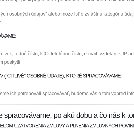
 osobných údajov“ alebo môže ísť o zvláštnu kategóriu údajov, 
.
ÁVAME:
a, vek, rodné číslo, IČO, telefónne číslo, e-mail, vzdelanie, IP 
m poskytli.
 ("CITLIVÉ" OSOBNÉ ÚDAJE), KTORÉ SPRACOVÁVAME:
sme ich potrebovali spracovávať, budeme vás o tom vopred inf
e spracovávame, po akú dobu a čo nás k t
ELOM UZATVORENIA ZMLUVY A PLNENIA ZMLUVNÝCH POVIN