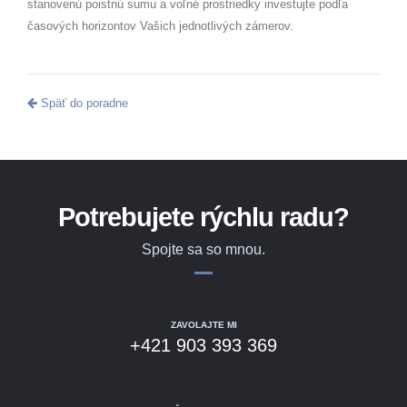
stanovenú poistnú sumu a voľné prostriedky investujte podľa
časových horizontov Vašich jednotlivých zámerov
.
Späť do poradne
Potrebujete rýchlu radu?
Spojte sa so mnou.
ZAVOLAJTE MI
+421 903 393 369