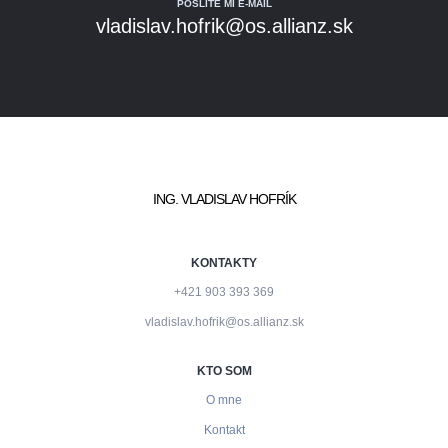
POŠLITE MI E-MAIL
vladislav.hofrik@os.allianz.sk
ING. VLADISLAV HOFRÍK
KONTAKTY
+421 903 393 369
vladislav.hofrik@os.allianz.sk
KTO SOM
O mne
Kontakt