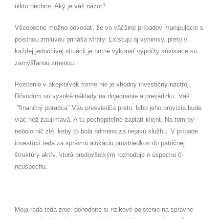
nikto nechce. Aký je váš názor?
Všeobecne možno povedať, že vo väčšine prípadov manipulácie s
poistnou zmluvou prináša straty. Existujú aj výnimky, preto v
každej jednotlivej situácii je nutné vykonať výpočty súvisiace so
zamýšľanou zmenou.
Poistenie v akejkoľvek forme nie je vhodný investičný nástroj.
Dôvodom sú vysoké náklady na dojednanie a prevádzku. Váš
"finančný poradca" Vás presviedča preto, lebo jeho provízia bude
viac než zaujímavá. A tú pochopiteľne zaplatí klient. Na tom by
nebolo nič zlé, keby to bola odmena za nejakú službu. V prípade
investícií teda za správnu alokáciu prostriedkov do patričnej
štruktúry aktív, ktorá predovšetkým rozhoduje o úspechu či
neúspechu.
Moja rada teda znie: dohodnite si rizikové poistenie na správne