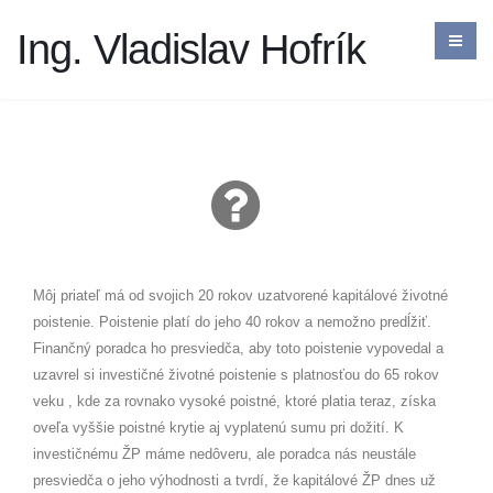
Ing. Vladislav Hofrík
Môj priateľ má od svojich 20 rokov uzatvorené kapitálové životné
poistenie. Poistenie platí do jeho 40 rokov a nemožno predĺžiť.
Finančný poradca ho presviedča, aby toto poistenie vypovedal a
uzavrel si investičné životné poistenie s platnosťou do 65 rokov
veku , kde za rovnako vysoké poistné, ktoré platia teraz, získa
oveľa vyššie poistné krytie aj vyplatenú sumu pri dožití. K
investičnému ŽP máme nedôveru, ale poradca nás neustále
presviedča o jeho výhodnosti a tvrdí, že kapitálové ŽP dnes už