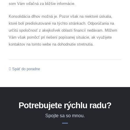
som Vám vďačná za bližšie informácie.
Konsolidácia dlhov možná je. Pozor však na niektoré úskalia,
ktoré boli prediskutované na týchto stránkach. Odporúčania na
určitú spoločnosť z akejkoľvek oblasti financií nedávam. Môžem
Vám však pomôcť pri riešení popísanej situácie, ak využijete
kontaktov na tomto webe na dohodnutie stretnutia.
Späť do poradne
Potrebujete rýchlu radu?
Spojte sa so mnou.