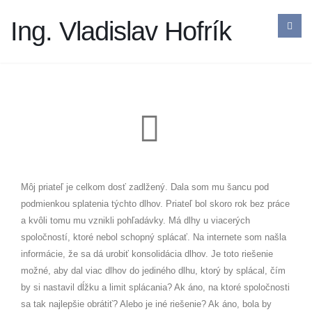
Ing. Vladislav Hofrík
Môj priateľ je celkom dosť zadlžený. Dala som mu šancu pod
podmienkou splatenia týchto dlhov. Priateľ bol skoro rok bez práce
a kvôli tomu mu vznikli pohľadávky. Má dlhy u viacerých
spoločností, ktoré nebol schopný splácať. Na internete som našla
informácie, že sa dá urobiť konsolidácia dlhov. Je toto riešenie
možné, aby dal viac dlhov do jediného dlhu, ktorý by splácal, čím
by si nastavil dĺžku a limit splácania? Ak áno, na ktoré spoločnosti
sa tak najlepšie obrátiť? Alebo je iné riešenie? Ak áno, bola by